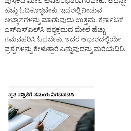
ಪುಸ್ತಕದ ಮೇಲೆ ಅವಲಂಭಿತರಾಗಿರಬೇಕು. ಅದನ್ನೇ
ಹೆಚ್ಚು ಓದಿಕೊಳ್ಳಬೇಕು. ಇದರಲ್ಲಿ ನೀಡುವ
ಅಭ್ಯಾಸಗಳನ್ನು ಮಾಡುವುದು ಉತ್ತಮ. ಕರ್ನಾಟಕ
ಎಸ್‌ಎಸ್‌ಎಲ್‌ಸಿ ಪಠ್ಯಕ್ರಮದ ಮೇಲೆ ಹೆಚ್ಚು
ಗಮನಹರಿಸಿ ಓದಬೇಕು. ಇದರ ಆಧಾರದಲ್ಲಿಯೇ
ಪ್ರಶ್ನೆಗಳನ್ನು ಕೇಳುತ್ತಾರೆ ಎನ್ನುವುದನ್ನು ಮರೆಯದಿರಿ.