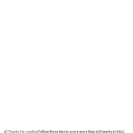
Thanks for reading
Follow these tips to score more than 620 marks in SSLC