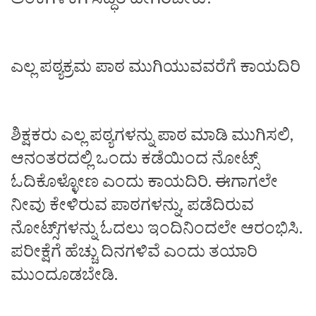
ಎಲ್ಲ ಪಠ್ಯಕ್ರಮ ಪಾಠ ಮುಗಿಯುವವರೆಗೆ ಕಾಯದಿರಿ
ಶಿಕ್ಷಕರು ಎಲ್ಲ ಪಠ್ಯಗಳನ್ನು ಪಾಠ ಮಾಡಿ ಮುಗಿಸಲಿ,
ಆನಂತರದಲ್ಲಿ ಒಂದು ಕಡೆಯಿಂದ ನೋಟ್ಸ್‌
ಓದಿಕೊಳ್ಳೋಣ ಎಂದು ಕಾಯದಿರಿ. ಈಗಾಗಲೇ
ನೀವು ಕೇಳಿರುವ ಪಾಠಗಳನ್ನು, ಪಡೆದಿರುವ
ನೋಟ್ಸ್‌ಗಳನ್ನು ಓದಲು ಇಂದಿನಿಂದಲೇ ಆರಂಭಿಸಿ.
ಪರೀಕ್ಷೆಗೆ ಹೆಚ್ಚು ದಿನಗಳಿವೆ ಎಂದು ತಯಾರಿ
ಮುಂದೂಡಬೇಡಿ.