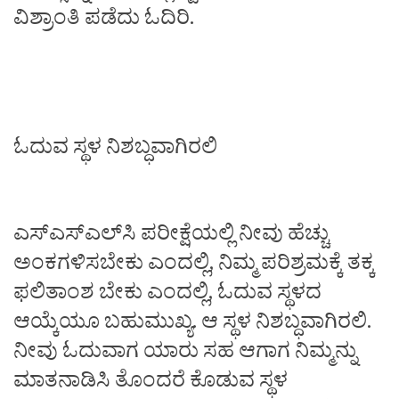
ವಿಶ್ರಾಂತಿ ಪಡೆದು ಓದಿರಿ.
ಓದುವ ಸ್ಥಳ ನಿಶಬ್ಧವಾಗಿರಲಿ
ಎಸ್‌ಎಸ್‌ಎಲ್‌ಸಿ ಪರೀಕ್ಷೆಯಲ್ಲಿ ನೀವು ಹೆಚ್ಚು
ಅಂಕಗಳಿಸಬೇಕು ಎಂದಲ್ಲಿ, ನಿಮ್ಮ ಪರಿಶ್ರಮಕ್ಕೆ ತಕ್ಕ
ಫಲಿತಾಂಶ ಬೇಕು ಎಂದಲ್ಲಿ, ಓದುವ ಸ್ಥಳದ
ಆಯ್ಕೆಯೂ ಬಹುಮುಖ್ಯ. ಆ ಸ್ಥಳ ನಿಶಬ್ಧವಾಗಿರಲಿ.
ನೀವು ಓದುವಾಗ ಯಾರು ಸಹ ಆಗಾಗ ನಿಮ್ಮನ್ನು
ಮಾತನಾಡಿಸಿ ತೊಂದರೆ ಕೊಡುವ ಸ್ಥಳ